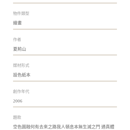
物件類型
繪畫
作者
夏荊山
媒材形式
設色紙本
創作年代
2006
題款
空色圓融何有去來之路我人頓息本無生滅之門 通真體