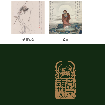
鴻運達摩
達摩