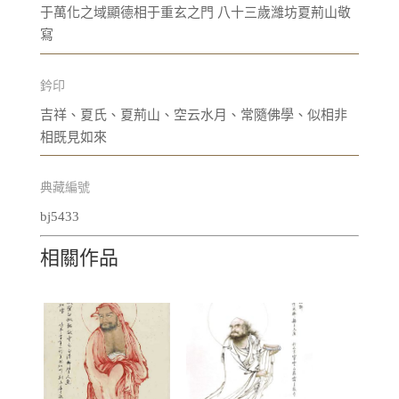
于萬化之域顯德相于重玄之門 八十三歲濰坊夏荊山敬
寫
鈐印
吉祥、夏氏、夏荊山、空云水月、常隨佛學、似相非
相既見如來
典藏編號
bj5433
相關作品