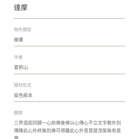
達摩
物件類型
繪畫
作者
夏荊山
媒材形式
設色紙本
題款
三界混起同歸一心前佛後佛以心傳心不立文字教外別
傳陳此心外終無別佛可得離此心外覓菩提涅槃無有是
慶