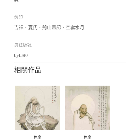
鈐印
吉祥、夏氏、荊山畫記、空雲水月
典藏編號
bj4390
相關作品
達摩
達摩