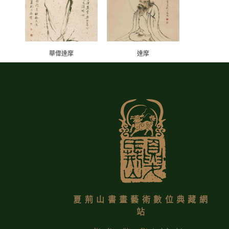
華偉達摩
達摩
夏荊山書畫藝術數位典藏網
站