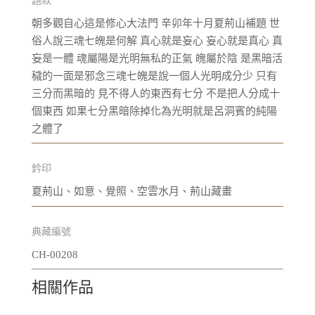
題款
朝多觀自心這是修心大法門 辛卯年十月夏荊山補題 世
俗人說三魂七魄是何解 真心就是妄心 妄心就是真心 真
妄是一體 魂屬陽是光明無私的正氣 魄屬於陰 是黑暗活
穢的一面是邪念三魂七魄是說一個人光明成分少 只有
三分而黑暗的 見不得人的東西有七分 不是把人分成十
個東西 如果七分黑暗除掉化為光明就是呂洞賓的純陽
之體了
鈐印
夏荊山、如意、覺照、空雲水月、荊山藏畫
典藏編號
CH-00208
相關作品