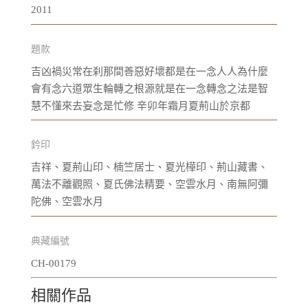
2011
題款
吉凶禍災常在刹那間善惡好壞都是在一念人人為什麼
會有念六道眾生輪轉之根源就是在一念轉念之法是智
慧不懂來去妄念是忙修 辛卯年霜月夏荊山於京都
鈐印
吉祥、夏荊山印、楠竺居士、夏光樺印、荊山藏書、
萬法不離觀照、夏氏佛法精要、空雲水月、南無阿彌
陀佛、空雲水月
典藏編號
CH-00179
相關作品