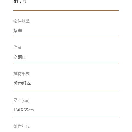
鍾馗
物件類型
繪畫
作者
夏荊山
媒材形式
設色紙本
尺寸(cm)
130X65cm
創作年代