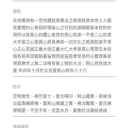
題款
天地萬物有一空性體就是萬法之根源就是本性人人都
有靈覺妙心善惡好壞妄心之分別的源頭都是本性的妙
用所以性是心的體心是性的用心性是一不是二心性是
大宇宙之心是真心是真佛是一切文化之根源就是平常
心正心至誠正義大德正義大仁大孝是真心等眾生本自
俱有祇有因報執著妄想而迷妄造孽受苦所以要想离苦
得真樂世上無二法唯有無上微妙大法：明心見性成大
覺 辛卯年十月於北京夏荊山時年八十六
鈐印
空明覺性、楠竺居士、夏光樺印、荊山藏書、南無消
災延壽藥師佛、夏荊山典藏之寶、佛法難聞、夏氏佛
學精要、不空不有、空雲水月、聖像妙法廣結善緣
典藏編號