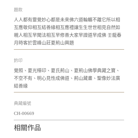
題款
人人都有靈覺妙心都是未來佛六道輪輾不離它所以相
互應敬仰相互結善緣相互應禮讓生生世世相見自然如
親人相互早聞法相互早修善大家早證道早成佛 壬龍春
月時客於雲峰山莊夏荊山興題
鈐印
覺照、夏光樺印、夏氏荊山、夏荊山佛學典藏之寶、
不空不有、明心見性成佛道、荊山藏畫、聖像妙法廣
結善緣
典藏編號
CH-00669
相關作品