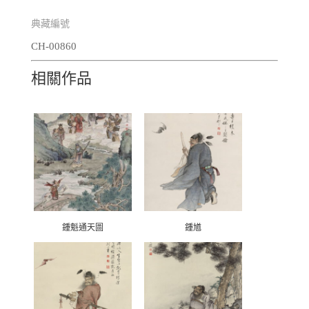
典藏編號
CH-00860
相關作品
鍾魁通天圖
鍾馗