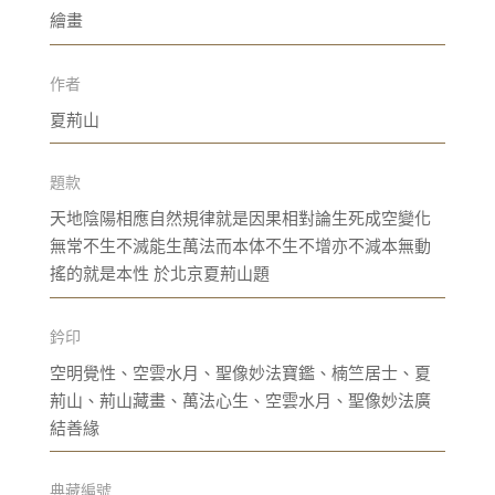
繪畫
作者
夏荊山
題款
天地陰陽相應自然規律就是因果相對論生死成空變化
無常不生不滅能生萬法而本体不生不增亦不減本無動
搖的就是本性 於北京夏荊山題
鈐印
空明覺性、空雲水月、聖像妙法寶鑑、楠竺居士、夏
荊山、荊山藏畫、萬法心生、空雲水月、聖像妙法廣
結善緣
典藏編號