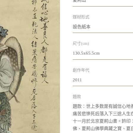
夏荊山
媒材形式
設色紙本
尺寸(cm)
130.5x65.5cm
創作年代
2011
題款
題款：世上多数是有誠信心地
痛苦悲慘死后落入下三途人生
十一月於北京夏荊山書。鈐印
佛、夏荊山佛學典藏之寶、夏