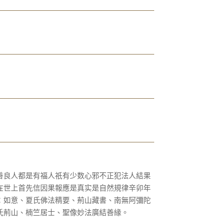
善良人都是有福人祇有少数心邪不正犯法人結果
在世上首先信因果報應是真实是自然規律辛卯年
：如意、夏氏佛法精要、荊山藏書、南無阿彌陀
氏荊山、楠竺居士、聖像妙法廣結善緣。