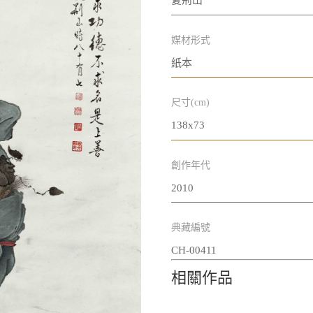
夏荊山
媒材形式
紙本
尺寸(cm)
138x73
創作年代
2010
典藏編號
CH-00411
相關作品