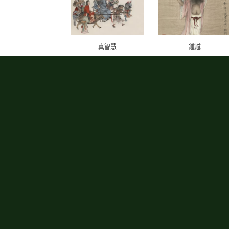
真智慧
鍾馗