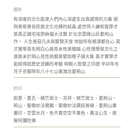
題款
有深度的文化能使人們內心深處生出真感情的力量 德
與善是善良民族文化光輝的結晶 處世待人謙和寬厚才
是真正鎮宅袪邪納福大法寶 於北京雲峰山莊夏荊山
作。 人生善惡凡夫與聖賢天堂 地獄所有根源都在心 真
才實學首先明白心證見本性是關鑰 心性理學是文化之
源泉未於明心見性前都是譬如瞎子摸大象 真才實學才
能經得起歷史流續的考驗 明眼人智慧之印證 辛卯年冬
月于京都時年八十七山東濰坊夏荊山
鈐印
如意、夏氏、楠竺居士、吉祥、楠竺居士、夏荊山、
荊山、聖像妙法寶鑑、聖像妙法廣結善緣、夏荊山書
畫印、空雲水月、色不異空空不異色、萬法心生、南
無阿彌陀佛