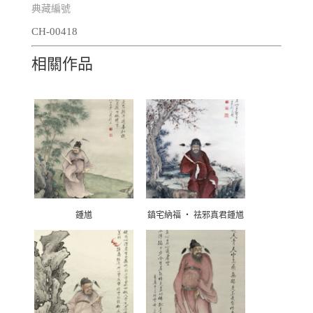
典藏編號
CH-00418
相關作品
鍾馗
鎮宅納福 ‧ 祛邪真君鍾馗