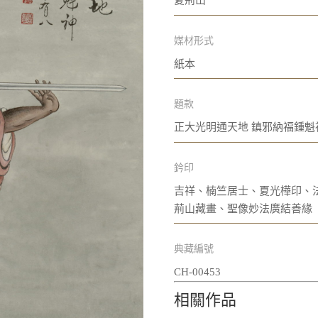
夏荊山
媒材形式
紙本
題款
正大光明通天地 鎮邪納福鍾魁
鈐印
吉祥、楠竺居士、夏光樺印、
荊山藏畫、聖像妙法廣結善緣
典藏編號
CH-00453
相關作品