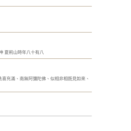
神 夏荊山時年八十有八
法喜充滿、南無阿彌陀佛、似相非相既見如來、