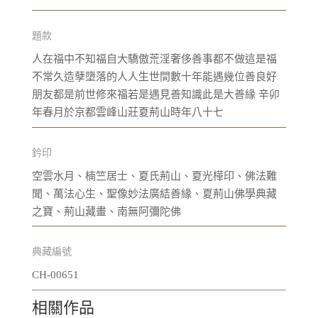
題款
人在福中不知福自大驕傲荒淫奢侈善事都不做這是福
不常久造孽墮落的人人生世間數十年能遇幾位善良好
朋友都是前世修來福若是遇見善知識此是大善緣 辛卯
年春月於京都雲峰山莊夏荊山時年八十七
鈐印
空雲水月、楠竺居士、夏氏荊山、夏光樺印、佛法難
聞、萬法心生、聖像妙法廣結善緣、夏荊山佛學典藏
之寶、荊山藏畫、南無阿彌陀佛
典藏編號
CH-00651
相關作品