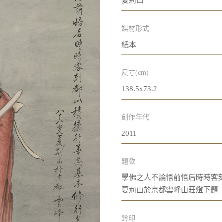
夏荊山
媒材形式
紙本
尺寸(cm)
138.5x73.2
創作年代
2011
題款
學佛之人不論悟前悟后時時客
夏荊山於京都雲峰山莊燈下題
鈐印