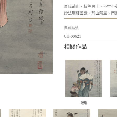
夏氏荊山、楠竺居士、不空不
妙法廣結善緣、荊山藏畫、南
典藏編號
CH-00621
相關作品
鍾馗