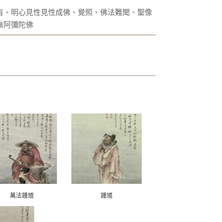
有、明心見性見性成佛、覺照、佛法難聞、聖像
無阿彌陀佛
萬法鍾馗
鍾馗