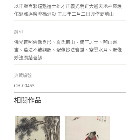
以正壓百邪鐘魁進士雄才正義光明正大通天地神靈護
佑驅邪逐魔降福消災 壬辰年二月二日興作夏荊山
鈐印
佛光普照佛像肖形、夏氏荊山、楠竺居士、荊山書
畫、萬法不離觀照、聖像妙法寶鑑、空雲水月、聖像
妙法廣結善緣
典藏編號
CH-00455
相關作品