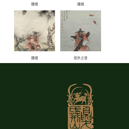
鍾馗
鍾馗
鍾馗
弦外之音