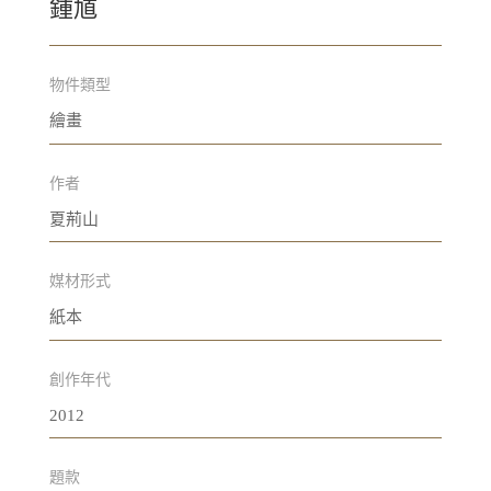
鍾馗
物件類型
繪畫
作者
夏荊山
媒材形式
紙本
創作年代
2012
題款