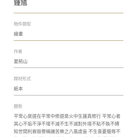
鍾馗
物件類型
繪畫
作者
夏荊山
媒材形式
紙本
題款
平常心是道在平常中修道是火中生蓮真修行 平常心者
其心不垢不淨不增不減不生不滅對外境不粘不執不縛
知世間利衰毀譽稱譏苦樂之八風虛妄 不生喜憂寵辱不