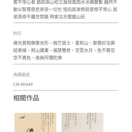
驚平常心者 猶如高山屹立虽經風雨水冰霜襲繫 巍然不
動以智慧慈悲承受一切也 悟后起漸修就是修平常心 就
是真修不離世間覺 時客北京靈鑑山莊
鈐印
佛光普照佛像肖形、楠竺居士、夏荊山、聖像妙法廣
結善緣、荊山藏畫、福慧雙修、空雲水月、色不異空
空不異色、南無阿彌陀佛
典藏編號
CH-00449
相關作品