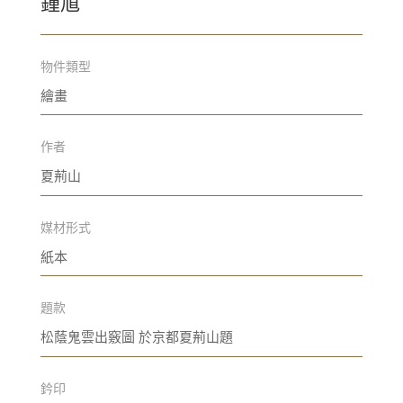
鍾馗
物件類型
繪畫
作者
夏荊山
媒材形式
紙本
題款
松蔭鬼雲出竅圖 於京都夏荊山題
鈐印