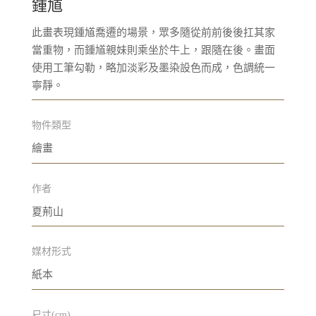
鍾馗
此畫表現鍾馗喬遷的場景，眾多隨從前前後後扛其家
當重物，而鍾馗親妹則乘坐於牛上，跟隨在後。畫面
使用工筆勾勒，略加淡彩及墨染設色而成，色調統一
寧靜。
物件類型
繪畫
作者
夏荊山
媒材形式
紙本
尺寸(cm)