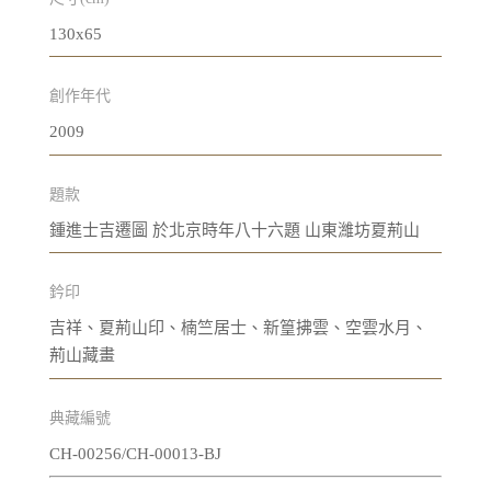
130x65
創作年代
2009
題款
鍾進士吉遷圖 於北京時年八十六題 山東濰坊夏荊山
鈐印
吉祥、夏荊山印、楠竺居士、新篁拂雲、空雲水月、
荊山藏畫
典藏編號
CH-00256/CH-00013-BJ