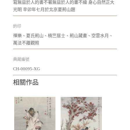
寫無益於人的書不著無益於人的畫不繪 身心自然正大
光明 辛卯年七月於北京夏荊山題
鈐印
禪樂、夏氏荊山、楠竺居士、荊山藏畫、空雲水月、
萬法不離觀照
典藏編號
CH-00095-XG
相關作品