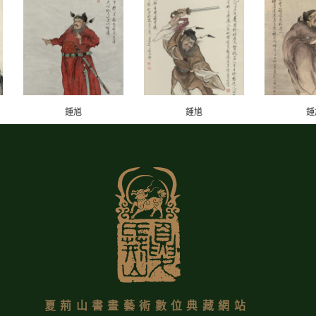
鍾馗
鍾馗
鍾
夏荊山書畫藝術數位典藏網站