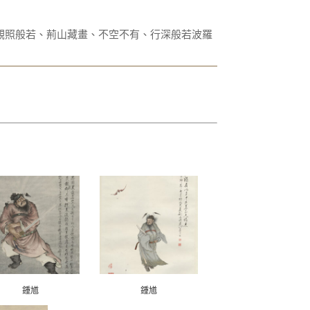
觀照般若、荊山藏畫、不空不有、行深般若波羅
鍾馗
鍾馗