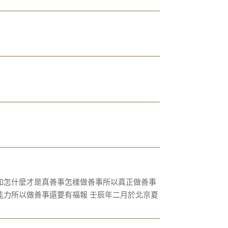
知怎什麼才是真善事怎樣做善事所以真正做善事
能力所以做善事還要有福報 壬辰年二月於北京夏