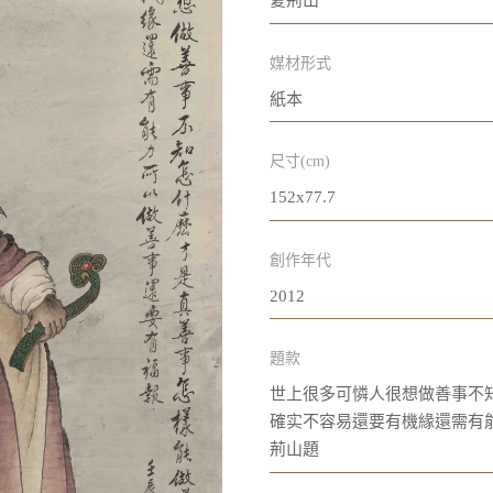
夏荊山
媒材形式
紙本
尺寸(cm)
152x77.7
創作年代
2012
題款
世上很多可憐人很想做善事不
確实不容易還要有機緣還需有
荊山題