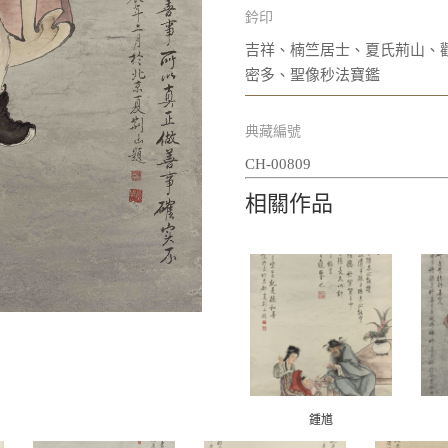
鈐印
吉祥、楠竺居士、夏氏荊山、
密多、聖像秒法寶鑑
典藏編號
CH-00809
相關作品
鍾馗