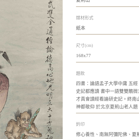
夏荊山
媒材形式
紙本
尺寸(cm)
168x77
題款
四書：論語孟子大學中庸 五經
史記都應讀 書中一語雙雙鵰微
才真會讀經看論研史記。終南
神都敬仰 於北京夏荊山老人題
鈐印
修心養性、南無阿彌陀佛、夏