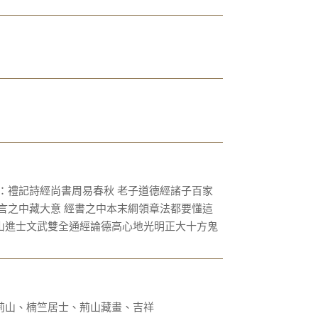
：禮記詩經尚書周易春秋 老子道德經諸子百家
言之中藏大意 經書之中本末綱領章法都要懂這
山進士文武雙全通經論德高心地光明正大十方鬼
荊山、楠竺居士、荊山藏畫、吉祥