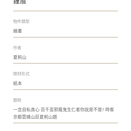
鍾馗
物件類型
繪畫
作者
夏荊山
媒材形式
紙本
題款
一念自私貪心 百千歪邪魔鬼生仁者你說是不是? 時客
京都雲峰山莊夏荊山題