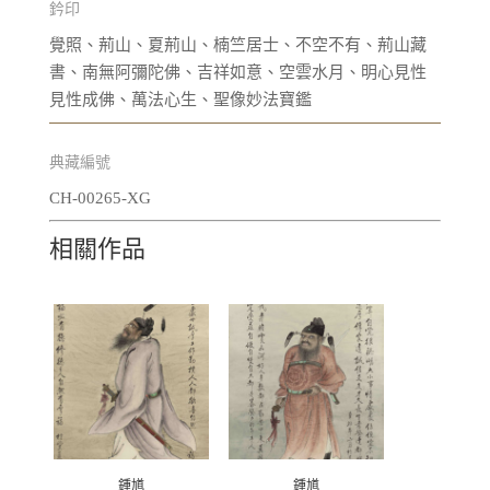
鈐印
覺照、荊山、夏荊山、楠竺居士、不空不有、荊山藏
書、南無阿彌陀佛、吉祥如意、空雲水月、明心見性
見性成佛、萬法心生、聖像妙法寶鑑
典藏編號
CH-00265-XG
相關作品
鍾馗
鍾馗