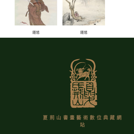
鍾馗
鍾馗
夏荊山書畫藝術數位典藏網
站