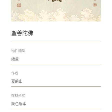
聖善陀佛
物件類型
繪畫
作者
夏荊山
媒材形式
設色絹本