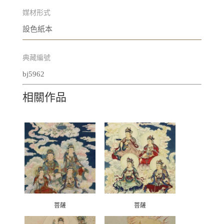
媒材形式
設色紙本
典藏編號
bj5962
相關作品
菩薩
菩薩