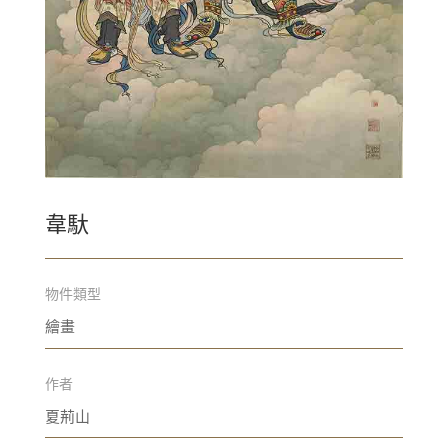
韋馱
物件類型
繪畫
作者
夏荊山