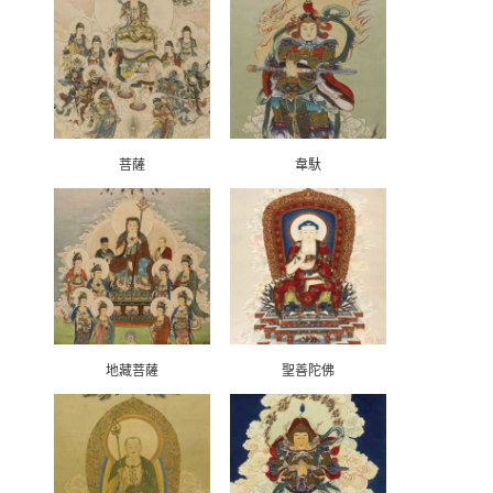
菩薩
韋馱
地藏菩薩
聖善陀佛