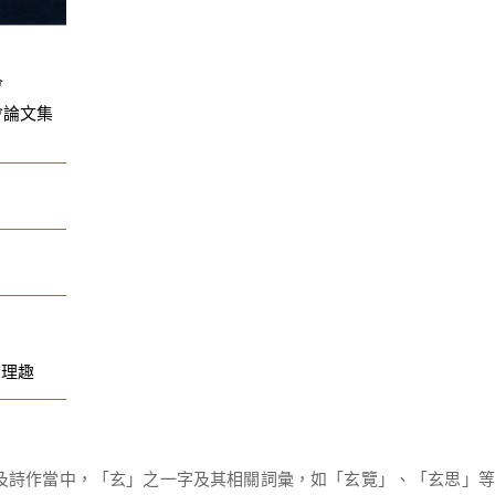
會
會論文集
、理趣
討論及詩作當中，「玄」之一字及其相關詞彙，如「玄覽」、「玄思」