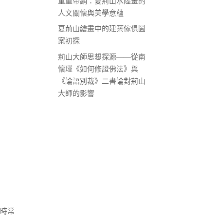
重重帝網：夏荊山水陸畫的
人文關懷與美學意蘊
夏荊山繪畫中的建築傢俱圖
案初探
荊山大師思想探源——從南
懷瑾《如何修證佛法》與
《論語別裁》二書論對荊山
大師的影響
等時常