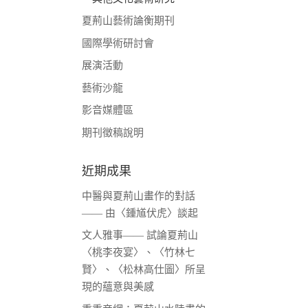
夏荊山藝術論衡期刊
國際學術研討會
展演活動
藝術沙龍
影音媒體區
期刊徵稿說明
近期成果
中醫與夏荊山畫作的對話
—— 由〈鍾馗伏虎〉談起
文人雅事—— 試論夏荊山
〈桃李夜宴〉、〈竹林七
賢〉、〈松林高仕圖〉所呈
現的蘊意與美感