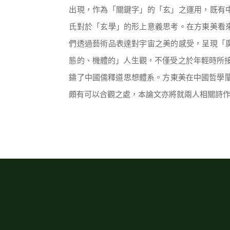
出現，作為「關鍵字」的「玄」之運用，既有
氏對於「玄學」的形上意義思考。在方東美看
們透過藝術品表達對宇宙之美的感受，呈現「
態的、機體的」人生觀，不僅受之於年輕時所接受的柏
鑄了中國儒釋道思想體系。方東美在中國哲學闡述
頗有可以合觀之處，本論文亦將就兩人相關詩