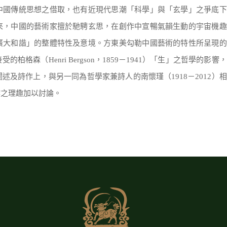
中國傳統思想之借取，也有近現代思潮「科學」與「玄學」之爭底下
來，中國的藝術家擅於馳騁玄思，在創作中宣暢氣韻生動的宇宙機趣
廣大和諧」的整體特性及意境。方東美勾勒中國藝術的特性所呈現的
格森（Henri Bergson，1859－1941）「生」之哲學的影響
及詩作上，與另一同為哲學家兼詩人的南懷瑾（1918－2012）
作之理趣加以討論。