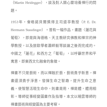
（Martin Heidegger），談及對人類心靈培養禪行的問
題。
1953年，會晤諾貝爾獎得主司道亭教授（P. E. Dr.
Hermann Staudinger）。曾有一幅作品，畫題〈蓮花與
葡萄〉，即是與海德格、天主教研究佛教和禪宗的神
學教授，以及旅歐學者蕭師毅等談論之後而完成的。
中國之「蓮花」和西方之「葡萄」，以呼籲世界和平
寓意，即東西文化融會的象徵。
禪畫不只是藝術，而以禪融於藝，藝術貴乎新意，禪
畫還須貴乎淨意，發揮生命之智趣，提升生命之意
義，使智慧活現生命中，則畫是用，禪是體，體用相
彰。導師從事經變圖畫作及指導。本文以曉雲導師的
禪畫藝術與經變圖為主要考察。