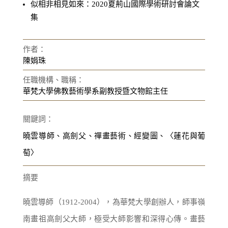
似相非相見如來：2020夏荊山國際學術研討會論文
集
作者：
陳娟珠
任職機構、職稱：
華梵大學佛教藝術學系副教授暨文物館主任
關鍵詞：
曉雲導師、高劍父、禪畫藝術、經變圖、〈蓮花與葡
萄〉
摘要
曉雲導師（1912-2004），為華梵大學創辦人，師事嶺
南畫祖高劍父大師，極受大師影響和深得心傳。畫藝