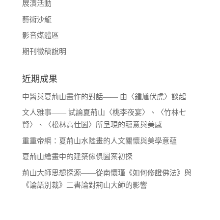
展演活動
藝術沙龍
影音媒體區
期刊徵稿說明
近期成果
中醫與夏荊山畫作的對話—— 由〈鍾馗伏虎〉談起
文人雅事—— 試論夏荊山〈桃李夜宴〉、〈竹林七
賢〉、〈松林高仕圖〉所呈現的蘊意與美感
重重帝網：夏荊山水陸畫的人文關懷與美學意蘊
夏荊山繪畫中的建築傢俱圖案初探
荊山大師思想探源——從南懷瑾《如何修證佛法》與
《論語別裁》二書論對荊山大師的影響