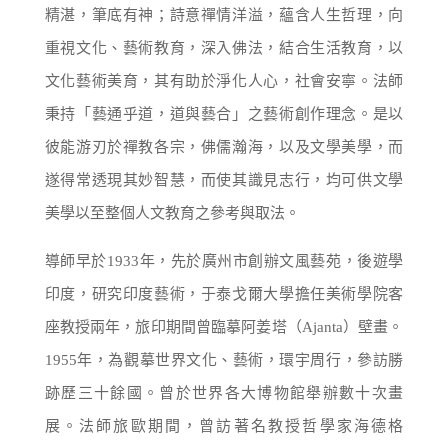
精湛，筆底有神；詩意禪情洋溢，蘊含人生哲理，向
重視文化、藝術教育，深入佛法，結合生活教育，以
文化藝術美育，其有助於淨化人心，社會安寧。法師
秉持「藝通乎道，道與藝合」之藝術創作理念。是以
彼能游刃於禪教各宗，佛儒瀚海，以及文學美學，而
遂得常透現其妙智慧，而使其識見志行，均可供文學
美學以至整個人文教育之參考與取法。
導師早於1933年，先於廣州市創辦文風藝苑，後遊學
印度，研究印度藝術，于泰戈爾大學擔任美術學院客
座教授兩年，旅印期間曾臨摹阿姜塔（Ajanta）壁畫。
1955年，為觀摹世界文化、藝術，環宇周行，參訪勝
跡歷三十餘國。曾於世界各大博物館舉辦數十次畫
展。法師旅歐期間，曾訪著名教授哲學家海德格