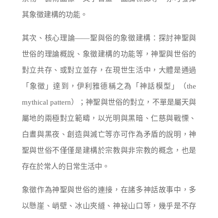
其象徵建構的功能。
其次、核心理論
——
聖與俗的象徵建構：探討神聖與
世俗的理論概說、象徵建構的功能等，神聖與世俗的
對立共存、或對立並存，在現世生活中，大體是通過
「象徵」達到，伊利雅德稱之為「神話模型」（
the
mythical pattern
）；神聖與世俗的對立，不單是屬天與
屬地的兩極對立範疇，以光明與黑暗、仁慈與戰慄、
白晝與黑夜、創造與滅亡等亦可作為矛盾的說明，神
聖與世俗不僅僅是建構於宗教與非宗教的概念，也是
存在於常人的日常生活中。
象徵作為神聖與世俗的連接，在諸多神話故事中，多
以懸崖、峭壁、冰山夾縫、神祕山口等，幾乎是不存