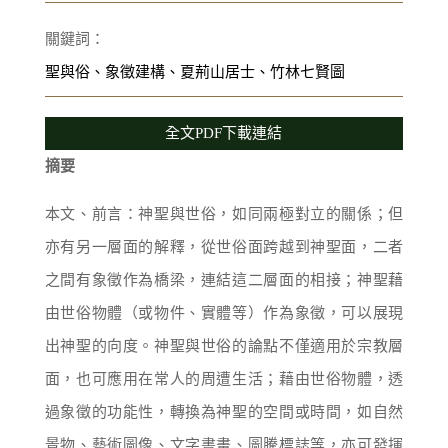
關鍵詞：
聖與俗、象徵建構、夏荊山居士、竹林七賢圖
全文PDF下載連結
摘要
本文、前言：神聖與世俗，如同兩極對立的關係；但
亦有另一層面的解釋，從世俗面跨越到神聖面，二者
之間有象徵作為橋梁，連結這二層面的相接；神聖藉
由世俗物體（或物件、實體等）作為象徵，可以展現
出神聖的向度。神聖與世俗的論點不僅適用於宗教層
面，也可應用在常人的周遭生活；藉由世俗物體，透
過象徵的功能性，轉換為神聖的空間或時間，如自然
景物、藝術圖像、文字書畫、圖騰標誌等，亦可發揮