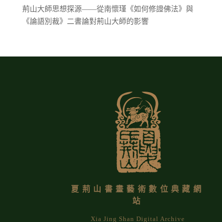
荊山大師思想探源——從南懷瑾《如何修證佛法》與
《論語別裁》二書論對荊山大師的影響
夏荊山書畫藝術數位典藏網
站
Xia Jing Shan Digital Archive