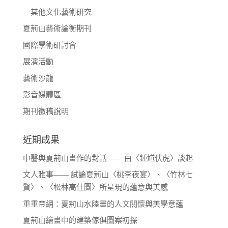
其他文化藝術研究
夏荊山藝術論衡期刊
國際學術研討會
展演活動
藝術沙龍
影音媒體區
期刊徵稿說明
近期成果
中醫與夏荊山畫作的對話—— 由〈鍾馗伏虎〉談起
文人雅事—— 試論夏荊山〈桃李夜宴〉、〈竹林七
賢〉、〈松林高仕圖〉所呈現的蘊意與美感
重重帝網：夏荊山水陸畫的人文關懷與美學意蘊
夏荊山繪畫中的建築傢俱圖案初探