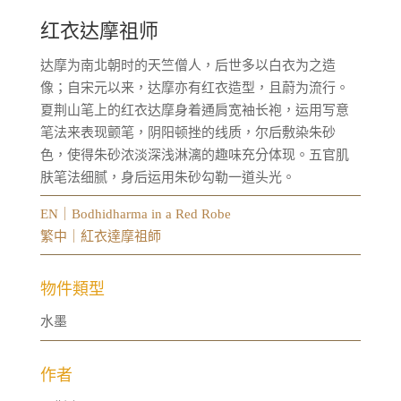
红衣达摩祖师
达摩为南北朝时的天竺僧人，后世多以白衣为之造
像；自宋元以来，达摩亦有红衣造型，且蔚为流行。
夏荆山笔上的红衣达摩身着通肩宽袖长袍，运用写意
笔法来表现颤笔，阴阳顿挫的线质，尔后敷染朱砂
色，使得朱砂浓淡深浅淋漓的趣味充分体现。五官肌
肤笔法细腻，身后运用朱砂勾勒一道头光。
EN｜Bodhidharma in a Red Robe
繁中｜紅衣達摩祖師
物件類型
水墨
作者