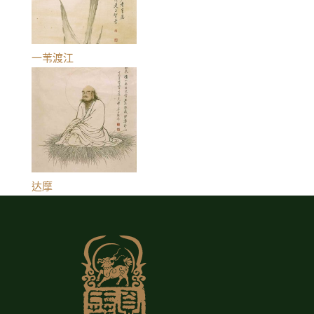
一苇渡江
达摩