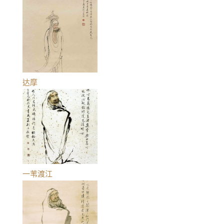
达摩
一苇渡江