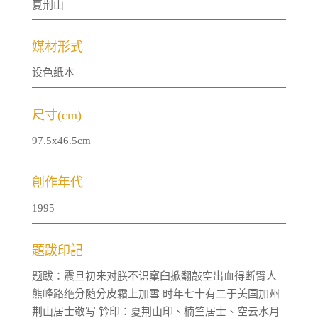
夏荆山
媒材形式
设色纸本
尺寸(cm)
97.5x46.5cm
創作年代
1995
題跋印記
题跋：震旦初来对朕不识窠臼掀翻敲空出血得断臂人
熊峰路绝分随分皮霜上加雪 时年七十有二于美国加州
荆山居士敬写 钤印：夏荆山印、楠竺居士、空云水月