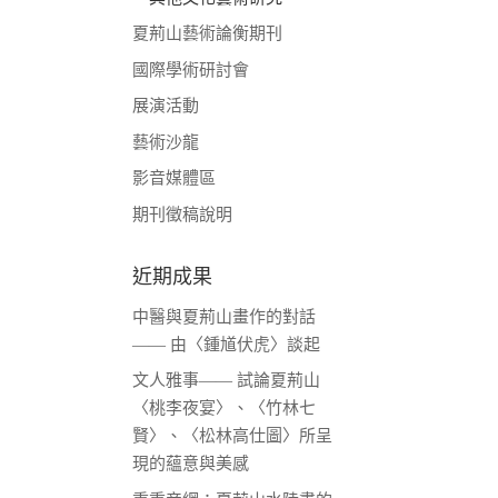
夏荊山藝術論衡期刊
國際學術研討會
展演活動
藝術沙龍
影音媒體區
期刊徵稿說明
近期成果
中醫與夏荊山畫作的對話
—— 由〈鍾馗伏虎〉談起
文人雅事—— 試論夏荊山
〈桃李夜宴〉、〈竹林七
賢〉、〈松林高仕圖〉所呈
現的蘊意與美感