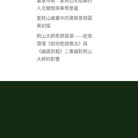
重重帝網：夏荊山水陸畫的
人文關懷與美學意蘊
夏荊山繪畫中的建築傢俱圖
案初探
荊山大師思想探源——從南
懷瑾《如何修證佛法》與
《論語別裁》二書論對荊山
大師的影響