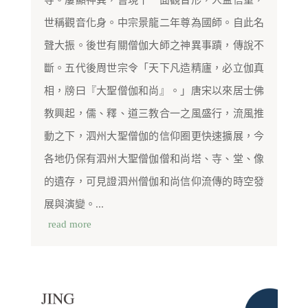
寺。屢顯神異，嘗現十一面觀音形，人益信重，
世稱觀音化身。中宗景龍二年尊為國師。自此名
聲大振。後世有關僧伽大師之神異事蹟，傳說不
斷。五代後周世宗令「天下凡造精廬，必立伽真
相，牓曰『大聖僧伽和尚』。」唐宋以來居士佛
教興起，儒、釋、道三教合一之風盛行，流風推
動之下，泗州大聖僧伽的信仰圈更快速擴展，今
各地仍保有泗州大聖僧伽僧和尚塔、寺、堂、像
的遺存，可見證泗州僧伽和尚信仰流傳的時空發
展與演變。...
read more