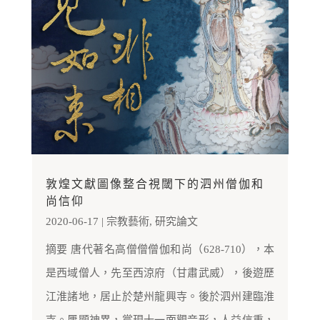
敦煌文獻圖像整合視閾下的泗州僧伽和
尚信仰
2020-06-17
|
宗教藝術
,
研究論文
摘要 唐代著名高僧僧僧伽和尚（628-710），本
是西域僧人，先至西涼府（甘肅武威），後遊歷
江淮諸地，居止於楚州龍興寺。後於泗州建臨淮