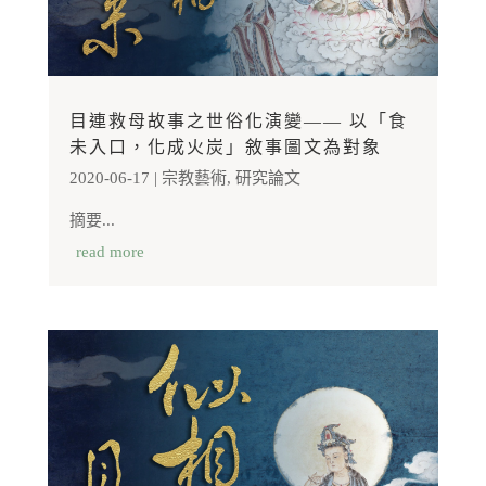
目連救母故事之世俗化演變—— 以「食
未入口，化成火炭」敘事圖文為對象
2020-06-17
|
宗教藝術
,
研究論文
摘要...
read more