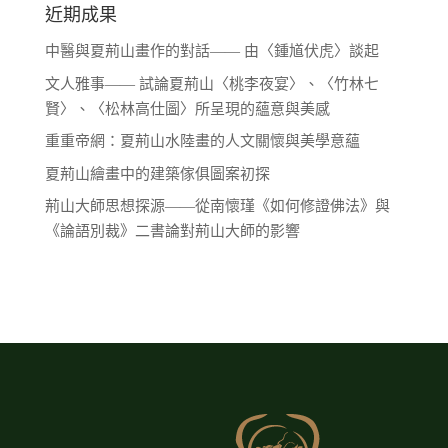
近期成果
中醫與夏荊山畫作的對話—— 由〈鍾馗伏虎〉談起
文人雅事—— 試論夏荊山〈桃李夜宴〉、〈竹林七
賢〉、〈松林高仕圖〉所呈現的蘊意與美感
重重帝網：夏荊山水陸畫的人文關懷與美學意蘊
夏荊山繪畫中的建築傢俱圖案初探
荊山大師思想探源——從南懷瑾《如何修證佛法》與
《論語別裁》二書論對荊山大師的影響