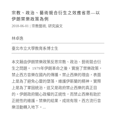
宗教、政治、藝術競合衍生之效應省思—以
伊朗禁樂政策為例
2018-06-01
|
宗教藝術
,
研究論文
林卓逸
臺北市立大學教育系博士生
本文藉由伊朗禁樂政策反思宗教、政治、藝術競合衍
生之問題。 1979年伊朗革命之後，實施了禁樂政策，
禁止西方音樂在國內的傳播。禁止西樂的理由，表面
上是為了避免心靈的墮落，維護伊斯蘭的精神。實際
上是為了鞏固統治，這又是政府禁止西樂的真正目
的。伊朗政府關心政權的正統性，而禁止西樂有助於
正統性的維護。禁樂的結果，成效有限。西方流行音
樂活動轉入地下。...