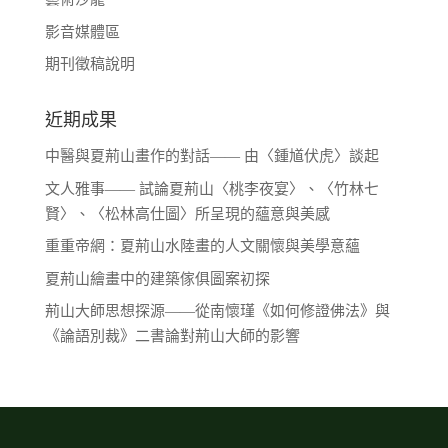
影音媒體區
期刊徵稿說明
近期成果
中醫與夏荊山畫作的對話—— 由〈鍾馗伏虎〉談起
文人雅事—— 試論夏荊山〈桃李夜宴〉、〈竹林七
賢〉、〈松林高仕圖〉所呈現的蘊意與美感
重重帝網：夏荊山水陸畫的人文關懷與美學意蘊
夏荊山繪畫中的建築傢俱圖案初探
荊山大師思想探源——從南懷瑾《如何修證佛法》與
《論語別裁》二書論對荊山大師的影響