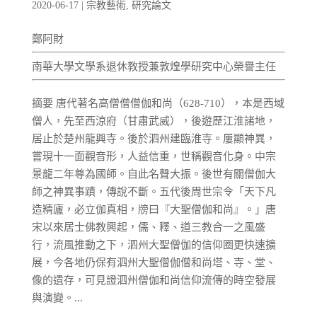
2020-06-17
|
宗教藝術
,
研究論文
鄭阿財
南華大學文學系退休教授兼敦煌學研究中心榮譽主任
摘要 唐代著名高僧僧僧伽和尚（628-710），本是西域
僧人，先至西涼府（甘肅武威），後遊歷江淮諸地，
居止於楚州龍興寺。後於泗州建臨淮寺。屢顯神異，
嘗現十一面觀音形，人益信重，世稱觀音化身。中宗
景龍二年尊為國師。自此名聲大振。後世有關僧伽大
師之神異事蹟，傳說不斷。五代後周世宗令「天下凡
造精廬，必立伽真相，牓曰『大聖僧伽和尚』。」唐
宋以來居士佛教興起，儒、釋、道三教合一之風盛
行，流風推動之下，泗州大聖僧伽的信仰圈更快速擴
展，今各地仍保有泗州大聖僧伽僧和尚塔、寺、堂、
像的遺存，可見證泗州僧伽和尚信仰流傳的時空發展
與演變。...