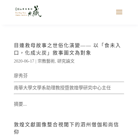
目連救母故事之世俗化演變—— 以「食未入
口，化成火炭」敘事圖文為對象
2020-06-17
|
宗教藝術
,
研究論文
廖秀芬
南華大學文學系助理教授暨敦煌學研究中心主任
摘要...
敦煌文獻圖像整合視閾下的泗州僧伽和尚信
仰