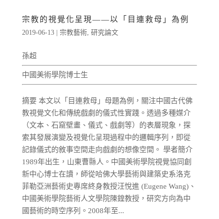
宗教的視覺化呈現——以「目連救母」為例
2019-06-13
|
宗教藝術
,
研究論文
孫超
中國美術學院博士生
摘要 本文以「目連救母」母題為例，關注中國古代佛
教視覺文化和傳統戲劇的儀式性實踐。透過多種媒介
（文本、石窟壁畫、儀式、戲劇等）的表層現象，探
索其發展演變及視覺化呈現過程中的邏輯序列，即從
記錄儀式的敘事空間走向戲劇的想像空間。 學者簡介
1989年出生，山東曹縣人。中國美術學院視覺協同創
新中心博士在讀，師從哈佛大學藝術與建築史系洛克
菲勒亞洲藝術史專席終身教授汪悅進 (Eugene Wang)、
中國美術學院藝術人文學院陳鍠教授，研究方向為中
國藝術的時空序列。2008年至...