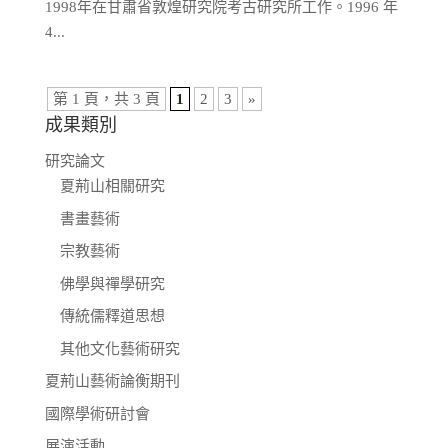
1998年在甘肅省敦煌研究院考古研究所工作。1996 年
4...
第 1 頁，共 3 頁
1
2
3
»
成果類別
研究論文
夏荊山相關研究
書畫藝術
宗教藝術
佛學與禪學研究
傳統儒釋道思想
其他文化藝術研究
夏荊山藝術論衡期刊
國際學術研討會
展演活動