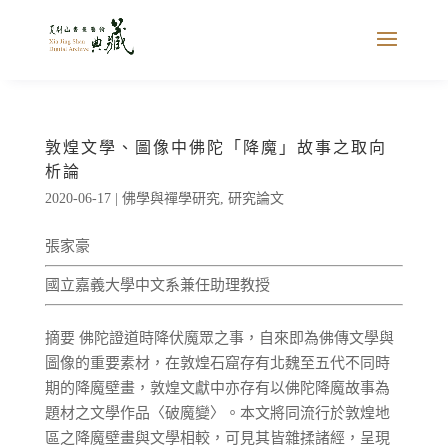
敦煌文學、圖像中佛陀「降魔」故事之取向
析論
2020-06-17
|
佛學與禪學研究
,
研究論文
張家豪
國立嘉義大學中文系兼任助理教授
摘要 佛陀證道時降伏魔眾之事，自來即為佛傳文學與
圖像的重要素材，在敦煌石窟存有北魏至五代不同時
期的降魔壁畫，敦煌文獻中亦存有以佛陀降魔故事為
題材之文學作品〈破魔變〉。本文將同流行於敦煌地
區之降魔壁畫與文學相較，可見其皆雜揉諸經，呈現