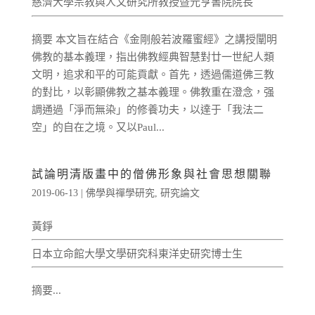
慈濟大學宗教與人文研究所教授暨元亨書院院長
摘要 本文旨在結合《金剛般若波羅蜜經》之講授闡明
佛教的基本義理，指出佛教經典智慧對廿一世紀人類
文明，追求和平的可能貢獻。首先，透過儒道佛三教
的對比，以彰顯佛教之基本義理。佛教重在澄念，强
調通過「淨而無染」的修養功夫，以達于「我法二
空」的自在之境。又以Paul...
試論明清版畫中的僧佛形象與社會思想關聯
2019-06-13
|
佛學與禪學研究
,
研究論文
黃錚
日本立命館大學文學研究科東洋史研究博士生
摘要...