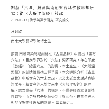
謝赫「六法」淵源與南朝梁宮廷佛教思想研
究：從〈大般涅槃經〉談起
2019-06-13
|
佛學與禪學研究
,
研究論文
汪珂欣
南京大學藝術學院博士生
摘要 南朝齊梁時期謝赫在《古畫品錄》中提出「畫有
六法」。目前學界對於「六法」淵源研究，存在印度
《欲經》「繪畫六支」的影響、本土產生、《大般涅
槃經》的創造性轉換三種爭議。本文通過分析《古畫
品錄》中所含有的本末思想，以及宮廷畫家謝赫身邊
梁武帝、釋寶亮等人對於南本《大般涅槃經》的理
解，認為謝赫「六法」的構建，不僅是經義本身創造
性轉換，而更多的是謝赫受到了梁武帝、釋寶亮等人
對於涅槃佛性理解的影響。 學者簡介...