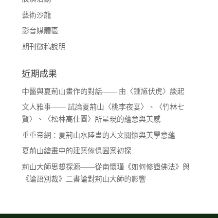
藝術沙龍
影音媒體區
期刊徵稿說明
近期成果
中醫與夏荊山畫作的對話—— 由〈鍾馗伏虎〉談起
文人雅事—— 試論夏荊山〈桃李夜宴〉、〈竹林七
賢〉、〈松林高仕圖〉所呈現的蘊意與美感
重重帝網：夏荊山水陸畫的人文關懷與美學意蘊
夏荊山繪畫中的建築傢俱圖案初探
荊山大師思想探源——從南懷瑾《如何修證佛法》與
《論語別裁》二書論對荊山大師的影響