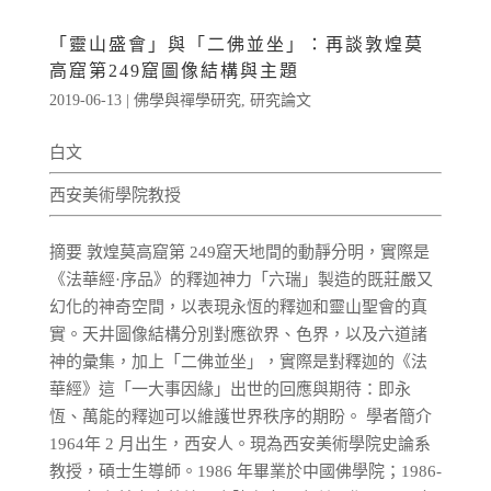
「靈山盛會」與「二佛並坐」：再談敦煌莫
高窟第249窟圖像結構與主題
2019-06-13
|
佛學與禪學研究
,
研究論文
白文
西安美術學院教授
摘要 敦煌莫高窟第 249窟天地間的動靜分明，實際是
《法華經·序品》的釋迦神力「六瑞」製造的既莊嚴又
幻化的神奇空間，以表現永恆的釋迦和靈山聖會的真
實。天井圖像結構分別對應欲界、色界，以及六道諸
神的彙集，加上「二佛並坐」，實際是對釋迦的《法
華經》這「一大事因緣」出世的回應與期待：即永
恆、萬能的釋迦可以維護世界秩序的期盼。 學者簡介
1964年 2 月出生，西安人。現為西安美術學院史論系
教授，碩士生導師。1986 年畢業於中國佛學院；1986-