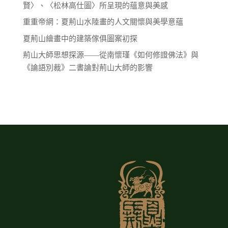
賢〉、〈松林高仕圖〉所呈現的蘊意與美感
重重帝網：夏荊山水陸畫的人文關懷與美學意蘊
夏荊山繪畫中的建築傢俱圖案初探
荊山大師思想探源——從南懷瑾《如何修證佛法》與
《論語別裁》二書論對荊山大師的影響