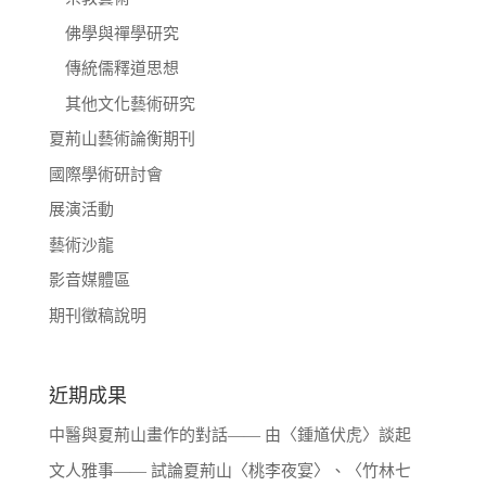
佛學與禪學研究
傳統儒釋道思想
其他文化藝術研究
夏荊山藝術論衡期刊
國際學術研討會
展演活動
藝術沙龍
影音媒體區
期刊徵稿說明
近期成果
中醫與夏荊山畫作的對話—— 由〈鍾馗伏虎〉談起
文人雅事—— 試論夏荊山〈桃李夜宴〉、〈竹林七