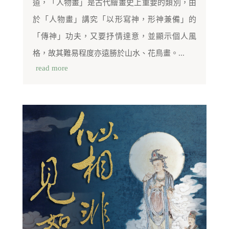
道，「人物畫」是古代繪畫史上重要的類別，由
於「人物畫」講究「以形寫神，形神兼備」的
「傳神」功夫，又要抒情達意，並顯示個人風
格，故其難易程度亦遠勝於山水、花鳥畫。...
read more