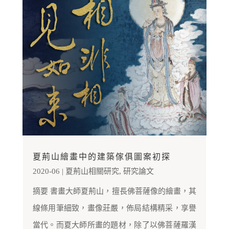
夏荊山繪畫中的建築傢俱圖案初探
2020-06
|
夏荊山相關研究
,
研究論文
摘要 書畫大師夏荊山，擅長佛菩薩像的繪畫，其
線條用筆細致，畫像莊嚴，佈局結構精采，享譽
當代。而夏大師所畫的題材，除了以佛菩薩羅漢