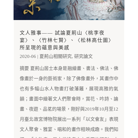
文人雅事—— 試論夏荊山〈桃李夜
宴〉、〈竹林七賢〉、〈松林高仕圖〉
所呈現的蘊意與美感
2020-06
|
夏荊山相關研究
,
研究論文
摘要 夏荊山居士本身是融繪畫、書法、佛法、佛
像畫於一身的藝術家，除了佛像畫外，其畫作中
也有多幅山水人物畫打破藩籬，展現高雅的氣
韻；畫面中繪著文人們聚會時，賞花、吟詩、論
畫、夜遊、品茗的場景，剛好與2019年10月至12
月臺北故宮博物院展出一系列「以文會友」表現
文人聚會、雅宴、唱和的畫作相映成趣。我們知