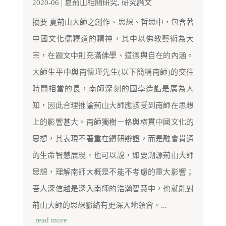
2020-06
|
夏荊山相關研究
,
研究論文
摘要 夏荊山大師之創作、思想、哲思中，包含著
中國文化儒釋道的精神，其中以佛教藝術為大
宗，在題文中則充滿佛學、道德與自在的內涵。
大師生平中與南懷瑾先生(以下簡稱南師)的交往
時間相當的長，南師深刻的國學造詣是廣為人
知，因此合理推論荊山大師應該受到南師在思想
上的影響甚大。南師獨樹一格與橫貫中國文化的
思想，其表現不著重在鑽研辯證，而是融會貫通
的生命智慧展現。也可以說，如要溯源荊山大師
思想，理解南師大概是不能不考慮的重大影響；
吾人深信越是深入南師的浩瀚智慧中，也就能對
荊山大師的思想脈絡有更深入地領會。...
read more