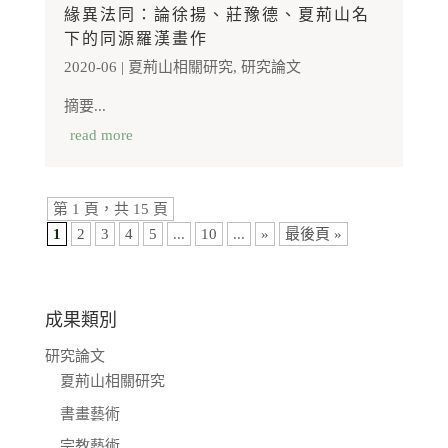
緣異法同：論徐揚、莊豫德、夏荊山名
下的同源羅漢畫作
2020-06
|
夏荊山相關研究
,
研究論文
摘要...
read more
第 1 頁，共 15 頁
1
2
3
4
5
...
10
...
»
最後頁 »
成果類別
研究論文
夏荊山相關研究
書畫藝術
宗教藝術