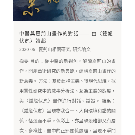
中醫與夏荊山畫作的對話—— 由〈鍾馗
伏虎〉談起
2020-06
|
夏荊山相關研究
,
研究論文
摘要 目的：從中醫的新視角，解讀夏荊山的畫
作，開創藝術研究的新典範，建構夏荊山畫作的
新意義。 方法：基於建構主義、後現代思維，採
用質性研究中的敘事分析法、互為主體的態度，
與〈鍾馗伏虎〉畫作進行對話、辯證。 結果：
〈鍾馗伏虎〉呈現物我合一、人與環境和諧的關
係，恬淡而不爭。色彩上，亦呈現淡雅卻又有層
次、多樣性。畫中的正邪關係處理，呈現不爭鬥