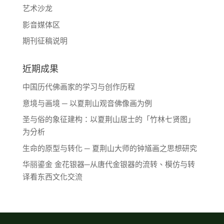
艺术沙龙
影音媒体区
期刊征稿说明
近期成果
中国历代佛画家的学习与创作历程
意境与画境 ─ 以夏荆山观音佛像画为例
圣与俗的象征建构：以夏荆山居士的「竹林七贤图」
为分析
生命的原型与转化 ─ 夏荆山大师的钟馗画之思想研究
华丽鎏金 金花银器─从唐代金银器的流转、模仿与转
译看东西文化交流