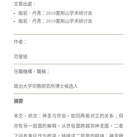
文章出處：
般若．丹青：2019夏荆山学术研讨会
般若．丹青：2019夏荆山学术研讨会
作者：
范俊铭
任職機構、職稱：
政治大学宗教研究所博士候选人
摘要
本文、前言：神圣与世俗，如同两极对立的关系；但
亦有另一层面的解释，从世俗面跨越到神圣面，二者
之间有象征作为桥梁，链接这二层面的相接；神圣藉