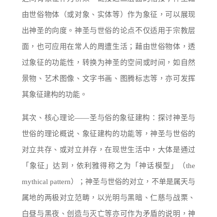
由世俗物体（或对象、实体等）作为象征，可以展现
出神圣的向度。神圣与世俗的论点不仅适用于宗教层
面，也可应用在常人的周遭生活；藉由世俗物体，透
过象征的功能性，转换为神圣的空间或时间，如自然
景物、艺术图像、文字书画、图腾标志等，亦可发挥
其象征建构的功能。
其次、核心理论——圣与俗的象征建构：探讨神圣与
世俗的理论概说、象征建构的功能等，神圣与世俗的
对立共存、或对立并存，在现世生活中，大体是通过
「象征」达到，依利雅得称之为「神话模型」（the
mythical pattern）；神圣与世俗的对立，不单是属天与
属地的两极对立范畴，以光明与黑暗、仁慈与战栗、
白昼与黑夜、创造与灭亡等亦可作为矛盾的说明，神