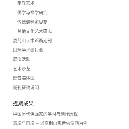
宗教艺术
佛学与禅学研究
传统儒释道思想
其他文化艺术研究
夏荊山艺术论衡期刊
国际学术研讨会
展演活动
艺术沙龙
影音媒体区
期刊征稿说明
近期成果
中国历代佛画家的学习与创作历程
意境与画境 ─ 以夏荆山观音佛像画为例