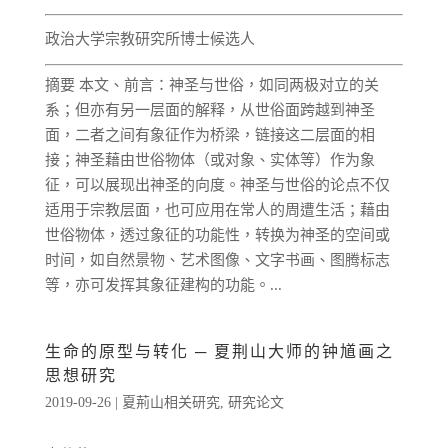
政治大学宗教研究所博士候选人
摘要 本文、前言：神圣与世俗，如同两极对立的关
系；但亦有另一层面的解释，从世俗面跨越到神圣
面，二者之间有象征作为桥梁，链接这二层面的相
接；神圣藉由世俗物体（或对象、实体等）作为象
征，可以展现出神圣的向度。神圣与世俗的论点不仅
适用于宗教层面，也可应用在常人的周遭生活；藉由
世俗物体，透过象征的功能性，转换为神圣的空间或
时间，如自然景物、艺术图像、文字书画、图腾标志
等，亦可发挥其象征建构的功能。...
生命的原型与转化 ─ 夏荆山大师的钟馗画之
思想研究
2019-09-26
|
夏荊山相关研究
,
研究论文