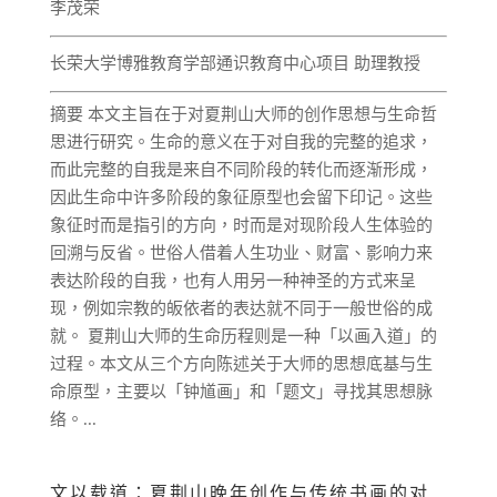
李茂荣
长荣大学博雅教育学部通识教育中心项目 助理教授
摘要 本文主旨在于对夏荆山大师的创作思想与生命哲
思进行研究。生命的意义在于对自我的完整的追求，
而此完整的自我是来自不同阶段的转化而逐渐形成，
因此生命中许多阶段的象征原型也会留下印记。这些
象征时而是指引的方向，时而是对现阶段人生体验的
回溯与反省。世俗人借着人生功业、财富、影响力来
表达阶段的自我，也有人用另一种神圣的方式来呈
现，例如宗教的皈依者的表达就不同于一般世俗的成
就。 夏荆山大师的生命历程则是一种「以画入道」的
过程。本文从三个方向陈述关于大师的思想底基与生
命原型，主要以「钟馗画」和「题文」寻找其思想脉
络。...
文以载道：夏荆山晚年创作与传统书画的对