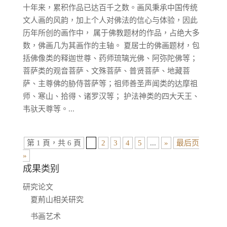
十年来，累积作品已达百千之数。画风秉承中国传统
文人画的风韵，加上个人对佛法的信心与体验，因此
历年所创的画作中， 属于佛教题材的作品，占绝大多
数，佛画几为其画作的主轴。 夏居士的佛画题材，包
括佛像类的释迦世尊、药师琉璃光佛、阿弥陀佛等；
菩萨类的观音菩萨、文殊菩萨、普贤菩萨、地藏菩
萨、主尊佛的胁侍菩萨等；祖师善圣声闻类的达摩祖
师、寒山、拾得、诸罗汉等； 护法神类的四大天王、
韦驮天尊等。...
第 1 頁，共 6 頁
1
2
3
4
5
...
»
最后页
»
成果类别
研究论文
夏荊山相关研究
书画艺术