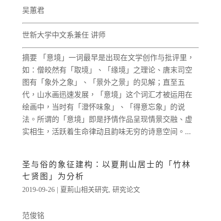
吴蕙君
世新大学中文系兼任 讲师
摘要 「意境」一词最早是出现在文学创作与批评里，
如：僧皎然有「取境」、「缘境」之理论、唐末司空
图有「象外之象」、「景外之景」的见解；直至五
代，山水画迅速发展，「意境」这个词汇才被运用在
绘画中，当时有「澄怀味象」、「得意忘象」的说
法。所谓的「意境」即是抒情作品呈现情景交融、虚
实相生，活跃着生命律动且韵味无穷的诗意空间。...
圣与俗的象征建构：以夏荆山居士的「竹林
七贤图」为分析
2019-09-26
|
夏荊山相关研究
,
研究论文
范俊铭