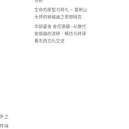
分析
生命的原型与转化 ─ 夏荆山
大师的钟馗画之思想研究
华丽鎏金 金花银器─从唐代
金银器的流转、模仿与转译
看东西文化交流
外之
怀味