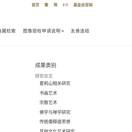
首页
繁
简
EN
基金会官网
典藏检索
图像授权申请说明
友善连结
成果类别
研究论文
夏荊山相关研究
书画艺术
宗教艺术
佛学与禅学研究
传统儒释道思想
其他文化艺术研究