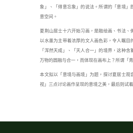
象」、「得意忘象」的说法。所谓的「意境」
意空间。
夏荆山居士十六开始习画，是融绘画、书法、
以水墨为主带着浓厚的文人画色彩，令人瞩目
「浑然天成」、「天人合一」的境界，这种含
万物的圆融与合一，而体现在画布上？所谓「
本文拟以「意境与画境」为题，探讨夏居士观
视」三点讨论画作呈现的意境之美，最后则试