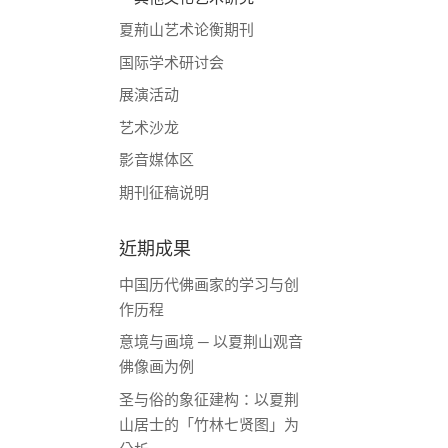
夏荊山艺术论衡期刊
国际学术研讨会
展演活动
艺术沙龙
影音媒体区
期刊征稿说明
近期成果
中国历代佛画家的学习与创
作历程
意境与画境 ─ 以夏荆山观音
佛像画为例
圣与俗的象征建构：以夏荆
山居士的「竹林七贤图」为