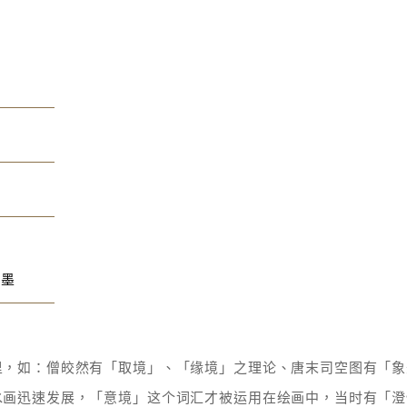
用墨
里，如：僧皎然有「取境」、「缘境」之理论、唐末司空图有「象
水画迅速发展，「意境」这个词汇才被运用在绘画中，当时有「澄