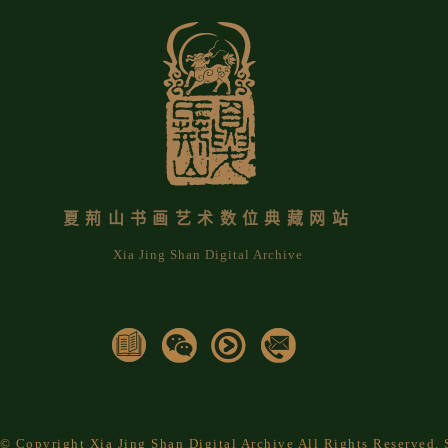
夏荊山书画艺术数位典藏网站
Xia Jing Shan Digital Archive
© Copyright Xia Jing Shan Digital Archive All Rights Reserved