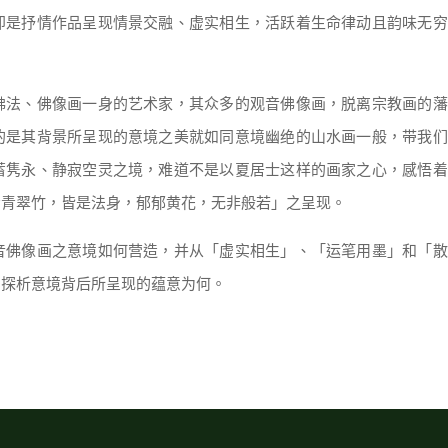
即是抒情作品呈现情景交融、虚实相生，活跃着生命律动且韵味无穷
佛法、佛像画一身的艺术家，其众多的观音佛像画，脱离宗教画的藩
的是其背景所呈现的意境之美就如同意境幽绝的山水画一般，带我们
蓄隽永、静寂空灵之境，难道不是以夏居士这样的画家之心，感悟着
青青翠竹，皆是法身，郁郁黄花，无非般若」之呈现。
音佛像画之意境如何营造，并从「虚实相生」、「运笔用墨」和「散
着探析意境背后所呈现的蕴意为何。