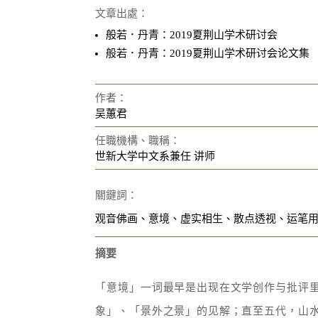
文章出處：
般若．丹青：2019夏荆山学术研讨会
般若．丹青：2019夏荆山学术研讨会论文集
作者：
吴蕙君
任職機構、職稱：
世新大学中文系兼任 讲师
關鍵詞：
观音佛画、意境、虚实相生、散点透视、运笔
摘要
「意境」一词最早是出现在文学创作与批评
象」、「景外之景」的见解；直至五代，山