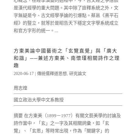
心概念，在經學演變的過程中，今、古文經之爭應該
是漢代經學的重大問題。其中除了詮釋系統之外，文
字無疑是今、古文經學爭論的引爆點。蔡邕《熹平石
經》的豎立，就等於是昭告天下穩定文字學系統成立
和官方字形的統一。...
方東美論中國藝術之「玄覽直覺」與「廣大
和諧」──兼述方東美、南懷瑾相關詩作之理
趣
2020-06-17
|
傳統儒釋道思想
,
研究論文
周志煌
國立政治大學中文系教授
摘要 在方東美（1899－1977）有關文藝美學的討論及
詩作當中，「玄」之一字及其相關詞彙，如「玄
覽」、「玄思」等時常出現，作為「關鍵字」的