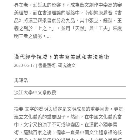
界在老、莊哲思的影響下，成為藝文創作中崇高的審
美理想。而在書法理論的脈絡中，南朝梁庾肩吾《書
品》將漢至齊梁書家分為九品，其中張芝、鍾繇、王
羲之列於「上之上」，並用「天然」與「工夫」來說
明三者之優劣，...
漢代經學視域下的書寫美感和書法藝術
2020-06-17
|
書畫藝術
,
研究論文
馬銘浩
淡江大學中文系教授
摘要 文字的發明與穩定是文明成長的重要因素，更是
建立文化體系的重要因子。然而，在中國文化體系當
中，文字又扮演了不可或缺變因。在漢武帝獨尊儒
術，罷黜百家之後，儒學一直是中國文化體系裡的核