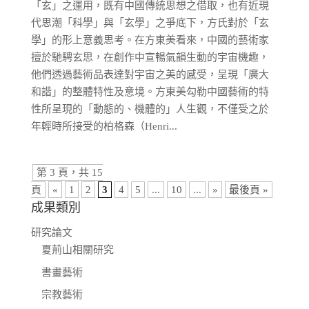
「玄」之運用，既有中國傳統思想之借取，也有近現
代思潮「科學」與「玄學」之爭底下，方氏對於「玄
學」的形上意義思考。在方東美看來，中國的藝術家
擅於馳騁玄思，在創作中宣暢氣韻生動的宇宙機趣，
他們透過藝術品表達對宇宙之美的感受，呈現「廣大
和諧」的整體特性及意境。方東美勾勒中國藝術的特
性所呈現的「動態的、機體的」人生觀，不僅受之於
年輕時所接受的柏格森（Henri...
第 3 頁，共 15
頁
«
1
2
3
4
5
...
10
...
»
最後頁 »
成果類別
研究論文
夏荊山相關研究
書畫藝術
宗教藝術