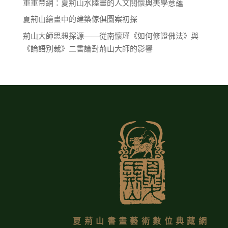
重重帝網：夏荊山水陸畫的人文關懷與美學意蘊
夏荊山繪畫中的建築傢俱圖案初探
荊山大師思想探源——從南懷瑾《如何修證佛法》與
《論語別裁》二書論對荊山大師的影響
夏荊山書畫藝術數位典藏網