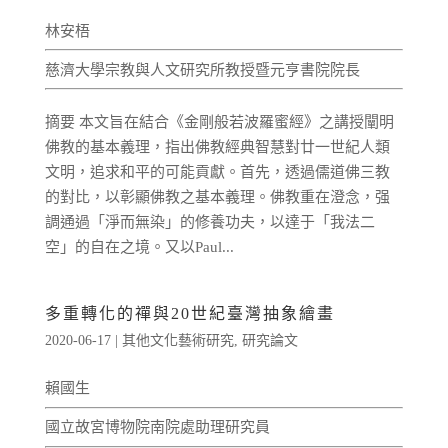
林安梧
慈濟大學宗教與人文研究所教授暨元亨書院院長
摘要 本文旨在結合《金剛般若波羅蜜經》之講授闡明
佛教的基本義理，指出佛教經典智慧對廿一世紀人類
文明，追求和平的可能貢獻。首先，透過儒道佛三教
的對比，以彰顯佛教之基本義理。佛教重在澄念，强
調通過「淨而無染」的修養功夫，以達于「我法二
空」的自在之境。又以Paul...
多重轉化的禪與20世紀臺灣抽象繪畫
2020-06-17
|
其他文化藝術研究
,
研究論文
賴國生
國立故宮博物院南院處助理研究員