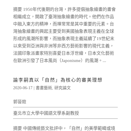
摘要 1950年代後期的台灣，許多提倡抽象繪畫的畫會
相繼成立，開啟了臺灣抽象繪畫的時代。他們在作品
中融入東方的精神，而禪常常是其中重要的元素。台
灣抽象繪畫的興起主要受到美國抽象表現主義在全球
形成的風潮所影響，而抽象表現主義延續了19世紀末
以來受到亞洲與非洲等非西方藝術影響的現代主義，
法國印象派畫家特別喜愛日本浮世繪，日本文化藝術
在歐洲引發了日本風尚（Japonisme）的風潮。...
論李嗣真以「自然」為核心的審美理想
2020-06-17
|
書畫藝術
,
研究論文
郭晉銓
臺北市立大學中國語文學系副教授
摘要 中國傳統藝文批評中，「自然」的美學範疇或境