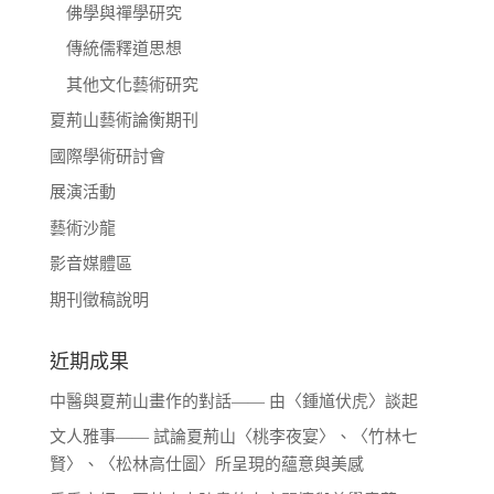
佛學與禪學研究
傳統儒釋道思想
其他文化藝術研究
夏荊山藝術論衡期刊
國際學術研討會
展演活動
藝術沙龍
影音媒體區
期刊徵稿說明
近期成果
中醫與夏荊山畫作的對話—— 由〈鍾馗伏虎〉談起
文人雅事—— 試論夏荊山〈桃李夜宴〉、〈竹林七
賢〉、〈松林高仕圖〉所呈現的蘊意與美感