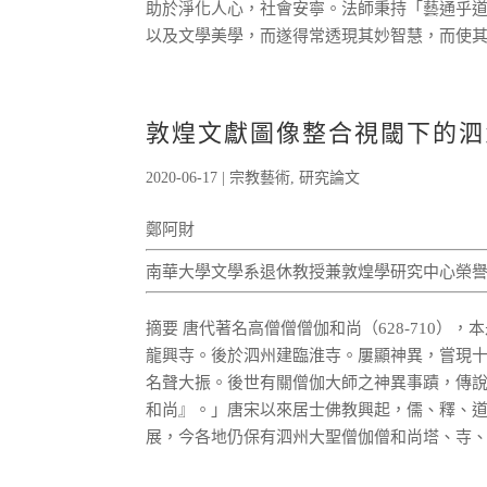
助於淨化人心，社會安寧。法師秉持「藝通乎
以及文學美學，而遂得常透現其妙智慧，而使其
敦煌文獻圖像整合視閾下的泗
2020-06-17
|
宗教藝術
,
研究論文
鄭阿財
南華大學文學系退休教授兼敦煌學研究中心榮
摘要 唐代著名高僧僧僧伽和尚（628-710
龍興寺。後於泗州建臨淮寺。屢顯神異，嘗現
名聲大振。後世有關僧伽大師之神異事蹟，傳
和尚』。」唐宋以來居士佛教興起，儒、釋、
展，今各地仍保有泗州大聖僧伽僧和尚塔、寺、