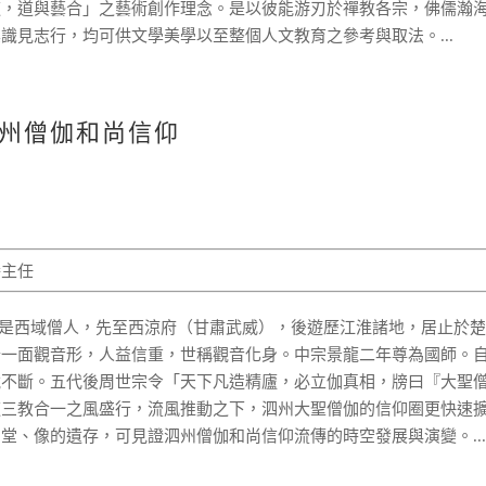
道，道與藝合」之藝術創作理念。是以彼能游刃於禪教各宗，佛儒瀚
識見志行，均可供文學美學以至整個人文教育之參考與取法。...
州僧伽和尚信仰
譽主任
），本是西域僧人，先至西涼府（甘肅武威），後遊歷江淮諸地，居止於
十一面觀音形，人益信重，世稱觀音化身。中宗景龍二年尊為國師。
說不斷。五代後周世宗令「天下凡造精廬，必立伽真相，牓曰『大聖
道三教合一之風盛行，流風推動之下，泗州大聖僧伽的信仰圈更快速
堂、像的遺存，可見證泗州僧伽和尚信仰流傳的時空發展與演變。..