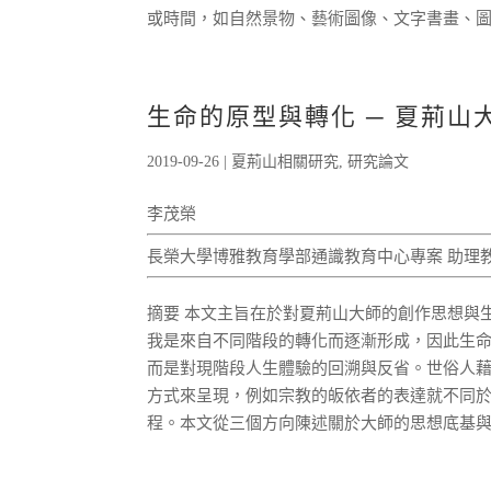
或時間，如自然景物、藝術圖像、文字書畫、圖騰
生命的原型與轉化 ─ 夏荊
2019-09-26
|
夏荊山相關研究
,
研究論文
李茂榮
長榮大學博雅教育學部通識教育中心專案 助理
摘要 本文主旨在於對夏荊山大師的創作思想與
我是來自不同階段的轉化而逐漸形成，因此生
而是對現階段人生體驗的回溯與反省。世俗人
方式來呈現，例如宗教的皈依者的表達就不同於
程。本文從三個方向陳述關於大師的思想底基與