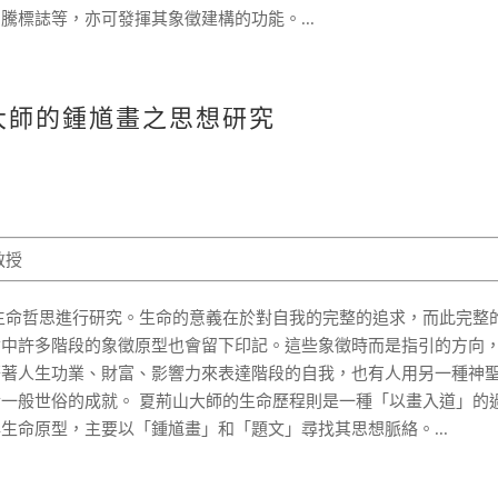
標誌等，亦可發揮其象徵建構的功能。...
山大師的鍾馗畫之思想研究
教授
生命哲思進行研究。生命的意義在於對自我的完整的追求，而此完整
命中許多階段的象徵原型也會留下印記。這些象徵時而是指引的方向
藉著人生功業、財富、影響力來表達階段的自我，也有人用另一種神
一般世俗的成就。 夏荊山大師的生命歷程則是一種「以畫入道」的
生命原型，主要以「鍾馗畫」和「題文」尋找其思想脈絡。...