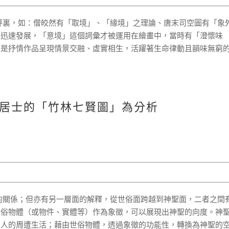
評裏，如：僧皎然有「取境」、「緣境」之理論、唐末司空圖有「象
畫迅速發展，「意境」這個詞彙才被運用在繪畫中，當時有「澄懷味
即是抒情作品呈現情景交融、虛實相生，活躍著生命律動且韻味無窮
居士的「竹林七賢圖」為分析
的關係；但亦有另一層面的解釋，從世俗面跨越到神聖面，二者之間
世俗物體（或物件、實體等）作為象徵，可以展現出神聖的向度。神
常人的周遭生活；藉由世俗物體，透過象徵的功能性，轉換為神聖的