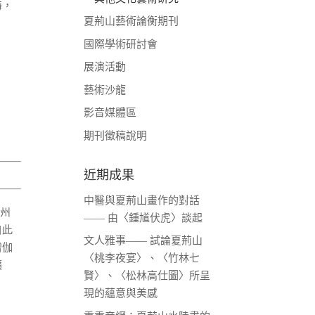
海，
夏荊山藝術論衡期刊
國際學術研討會
展演活動
藝術沙龍
影音媒體區
期刊徵稿說明
近期成果
中醫與夏荊山畫作的對話
楚州
—— 由〈鍾馗伏虎〉談起
自此
文人雅事—— 試論夏荊山
僧伽
〈桃李夜宴〉、〈竹林七
擴
賢〉、〈松林高仕圖〉所呈
.
現的蘊意與美感