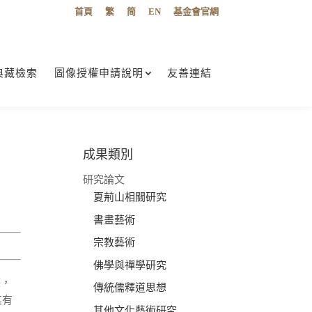
首頁
繁
简
EN
基金會官網
典藏檢索
圖像授權申請說明
友善連結
成果類別
研究論文
夏荊山相關研究
書畫藝術
宗教藝術
佛學與禪學研究
湛，
傳統儒釋道思想
其有
其他文化藝術研究