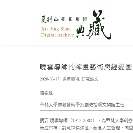
曉雲導師的禪畫藝術與經變圖
2020-06-17
|
書畫藝術
,
研究論文
陳娟珠
華梵大學佛教藝術學系副教授暨文物館主任
摘要 曉雲導師（1912-2004），為華梵
筆底有神；詩意禪情洋溢，蘊含人生哲理，向