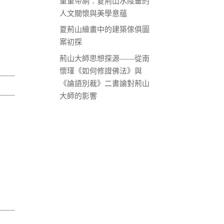
重重帝網：夏荊山水陸畫的
人文關懷與美學意蘊
夏荊山繪畫中的建築傢俱圖
案初探
荊山大師思想探源——從南
懷瑾《如何修證佛法》與
《論語別裁》二書論對荊山
大師的影響