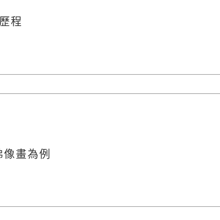
歷程
佛像畫為例