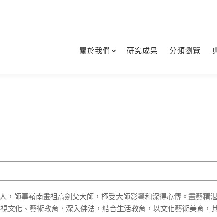
關於我們
研究成果
分類瀏覽
大學創辦人，師事嶺南畫祖高劍父大師，極受大師影響和深得心傳。畫藝精
重視文化、藝術教育，深入佛法，結合生活教育，以文化藝術美育，