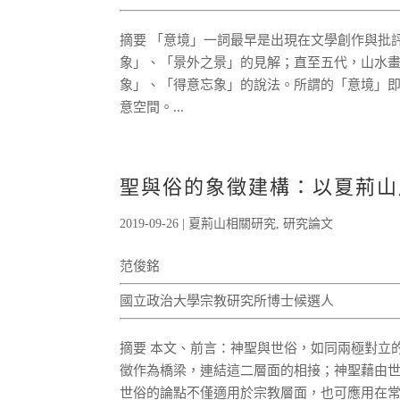
摘要 「意境」一詞最早是出現在文學創作與批
象」、「景外之景」的見解；直至五代，山水
象」、「得意忘象」的說法。所謂的「意境」
意空間。...
聖與俗的象徵建構：以夏荊山
2019-09-26
|
夏荊山相關研究
,
研究論文
范俊銘
國立政治大學宗教研究所博士候選人
摘要 本文、前言：神聖與世俗，如同兩極對立
徵作為橋梁，連結這二層面的相接；神聖藉由
世俗的論點不僅適用於宗教層面，也可應用在